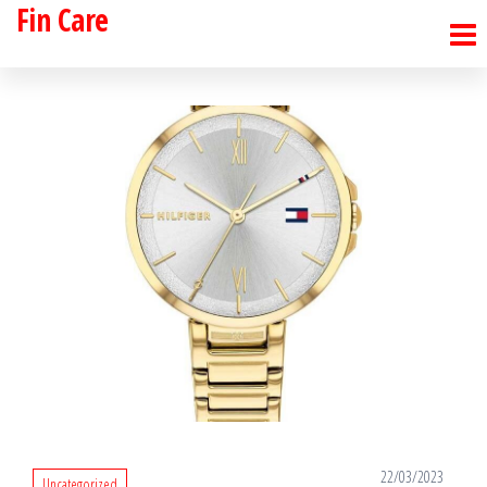
Fin Care
Skip
to
the
content
22/03/2023
Uncategorized