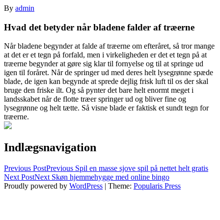
By
admin
Hvad det betyder når bladene falder af træerne
Når bladene begynder at falde af træerne om efteråret, så tror mange
at det er et tegn på forfald, men i virkeligheden er det et tegn på at
træerne begynder at gøre sig klar til fornye
lse og til at springe ud
igen til foråret. Når de springer ud med deres helt lysegrønne spæde
blade, de igen kan begynde at sprede dejlig frisk luft til os der skal
bruge den friske ilt. Og så pynter det bare helt enormt meget i
landsskabet når de flotte træer springer ud og bliver fine og
lysegrønne og helt tætte. Så visne blade er faktisk et sundt tegn for
træerne.
Indlægsnavigation
Previous Post
Previous
Spil en masse sjove spil på nettet helt gratis
Next Post
Next
Skøn hjemmehygge med online bingo
Proudly powered by
WordPress
|
Theme:
Popularis Press