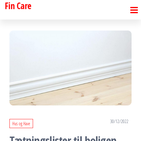
Fin Care
Skip
to
the
content
30/12/2022
Hus og Have
Tætningslister til boligen