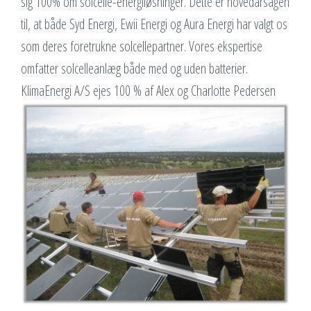
sig 100% om solcelle-energiløsninger. Dette er hovedårsagen
til, at både Syd Energi, Ewii Energi og Aura Energi har valgt os
som deres foretrukne solcellepartner. Vores ekspertise
omfatter solcelleanlæg både med og uden batterier.
KlimaEnergi A/S ejes 100 % af Alex og Charlotte Pedersen