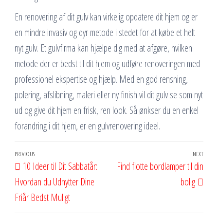
En renovering af dit gulv kan virkelig opdatere dit hjem og er
en mindre invasiv og dyr metode i stedet for at købe et helt
nyt gulv. Et gulvfirma kan hjælpe dig med at afgøre, hvilken
metode der er bedst til dit hjem og udføre renoveringen med
professionel ekspertise og hjælp. Med en god rensning,
polering, afslibning, maleri eller ny finish vil dit gulv se som nyt
ud og give dit hjem en frisk, ren look. Så ønkser du en enkel
forandring i dit hjem, er en gulvrenovering ideel.
Indlægsnavigation
Previous
PREVIOUS
NEXT
Next
10 Ideer til Dit Sabbatår:
Find flotte bordlamper til din
Post
Post
Hvordan du Udnytter Dine
bolig
Friår Bedst Muligt