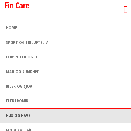
Fin Care
Skip
to
the
HOME
content
SPORT OG FRILUFTSLIV
COMPUTER OG IT
MAD OG SUNDHED
BILER OG SJOV
ELEKTRONIK
HUS OG HAVE
MODE OG TØJ