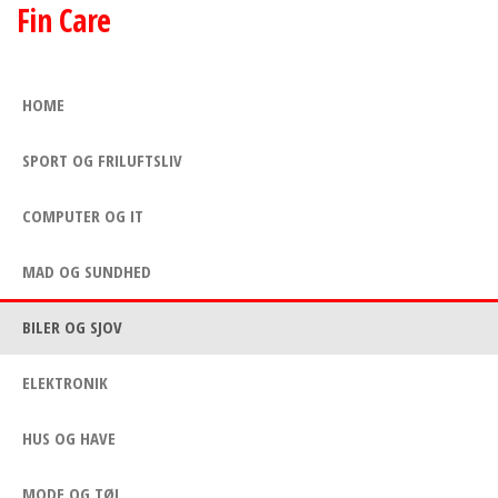
Fin Care
Skip
to
the
HOME
content
SPORT OG FRILUFTSLIV
COMPUTER OG IT
MAD OG SUNDHED
BILER OG SJOV
ELEKTRONIK
HUS OG HAVE
MODE OG TØJ