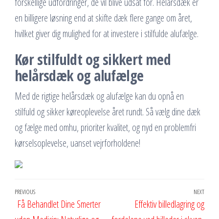
forskellige udfordringer, de vil blive udsat for. Helårsdæk er
en billigere løsning end at skifte dæk flere gange om året,
hvilket giver dig mulighed for at investere i stilfulde alufælge.
Kør stilfuldt og sikkert med
helårsdæk og alufælge
Med de rigtige helårsdæk og alufælge kan du opnå en
stilfuld og sikker køreoplevelse året rundt. Så vælg dine dæk
og fælge med omhu, prioriter kvalitet, og nyd en problemfri
kørselsoplevelse, uanset vejrforholdene!
Indlægsnavigation
Previous
PREVIOUS
NEXT
Next
Få Behandlet Dine Smerter
Effektiv billedlagring og
Post
Post