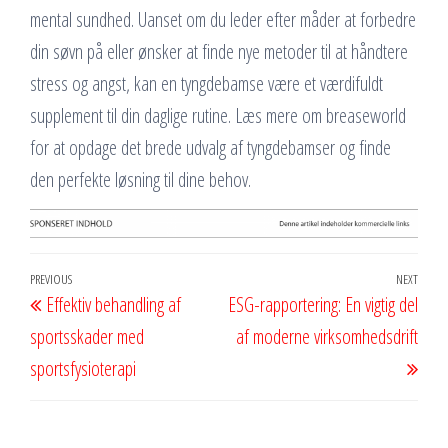
mental sundhed. Uanset om du leder efter måder at forbedre
din søvn på eller ønsker at finde nye metoder til at håndtere
stress og angst, kan en tyngdebamse være et værdifuldt
supplement til din daglige rutine. Læs mere om breaseworld
for at opdage det brede udvalg af tyngdebamser og finde
den perfekte løsning til dine behov.
Indlægsnavigation
Previous
PREVIOUS
NEXT
Next
Effektiv behandling af
ESG-rapportering: En vigtig del
Post
Post
sportsskader med
af moderne virksomhedsdrift
sportsfysioterapi