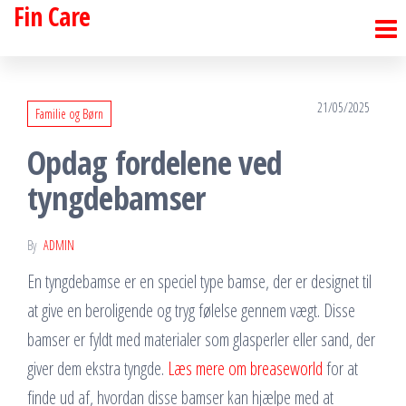
Fin Care
Skip
to
the
content
21/05/2025
Familie og Børn
Opdag fordelene ved
tyngdebamser
By
ADMIN
En tyngdebamse er en speciel type bamse, der er designet til
at give en beroligende og tryg følelse gennem vægt. Disse
bamser er fyldt med materialer som glasperler eller sand, der
giver dem ekstra tyngde.
Læs mere om breaseworld
for at
finde ud af, hvordan disse bamser kan hjælpe med at