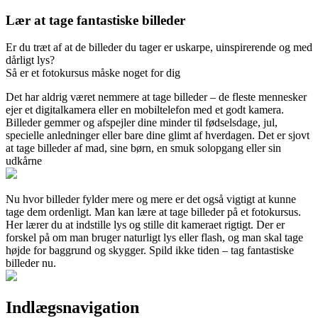
Lær at tage fantastiske billeder
Er du træt af at de billeder du tager er uskarpe, uinspirerende og med
dårligt lys?
Så er et fotokursus måske noget for dig
Det har aldrig været nemmere at tage billeder – de fleste mennesker
ejer et
digitalkamera eller en mobiltelefon med et godt kamera.
Billeder gemmer og afspejler dine minder til fødselsdage, jul,
specielle anledninger eller bare dine glimt af hverdagen. Det er sjovt
at tage billeder af mad, sine børn, en smuk solopgang eller sin
udkårne
Nu hvor billeder fylder mere og mere er det også vigtigt at kunne
tage dem ordenligt. Man kan lære at tage billeder på et fotokursus.
Her lærer du at indstille lys og stille dit kameraet rigtigt. Der er
forskel på om man bruger naturligt lys eller flash, og man skal tage
højde for baggrund og skygger. Spild ikke tiden – tag fantastiske
billeder nu.
Indlægsnavigation