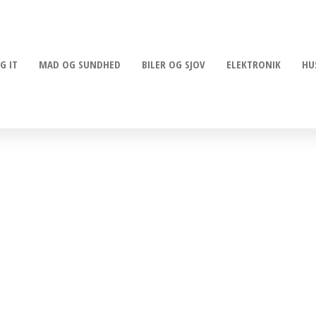
G IT
MAD OG SUNDHED
BILER OG SJOV
ELEKTRONIK
HU