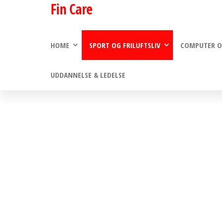
Fin Care
Skip
to
the
HOME
SPORT OG FRILUFTSLIV
COMPUTER O
content
UDDANNELSE & LEDELSE