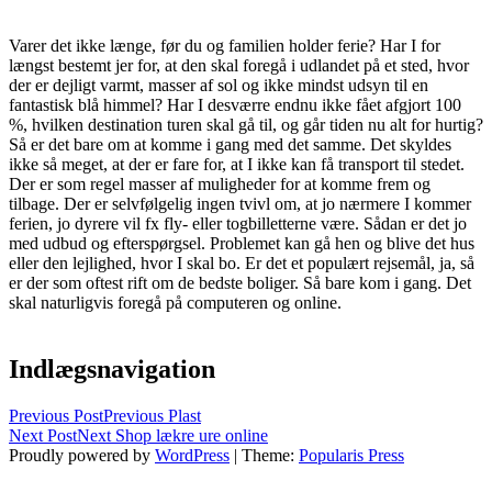
Varer det ikke længe, før du og familien holder ferie? Har I for
længst bestemt jer for, at den skal foregå i udlandet på et sted, hvor
der er dejligt varmt, masser af sol og ikke mindst udsyn til en
fantastisk blå himmel? Har I desværre endnu ikke fået afgjort 100
%, hvilken destination turen skal gå til, og går tiden nu alt for hurtig?
Så er det bare om at komme i gang med det samme. Det skyldes
ikke så meget, at der er fare for, at I ikke kan få transport til stedet.
Der er som regel masser af muligheder for at komme frem og
tilbage. Der er selvfølgelig ingen tvivl om, at jo nærmere I kommer
ferien, jo dyrere vil fx fly- eller togbilletterne være. Sådan er det jo
med udbud og efterspørgsel. Problemet kan gå hen og blive det hus
eller den lejlighed, hvor I skal bo. Er det et populært rejsemål, ja, så
er der som oftest rift om de bedste boliger. Så bare kom i gang. Det
skal naturligvis foregå på computeren og online.
Indlægsnavigation
Previous Post
Previous
Plast
Next Post
Next
Shop lækre ure online
Proudly powered by
WordPress
|
Theme:
Popularis Press