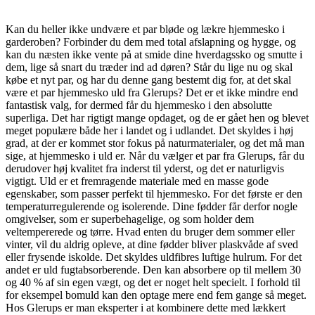
Kan du heller ikke undvære et par bløde og lækre hjemmesko i
garderoben? Forbinder du dem med total afslapning og hygge, og
kan du næsten ikke vente på at smide dine hverdagssko og smutte i
dem, lige så snart du træder ind ad døren? Står du lige nu og skal
købe et nyt par, og har du denne gang bestemt dig for, at det skal
være et par hjemmesko uld fra Glerups? Det er et ikke mindre end
fantastisk valg, for dermed får du hjemmesko i den absolutte
superliga. Det har rigtigt mange opdaget, og de er gået hen og blevet
meget populære både her i landet og i udlandet. Det skyldes i høj
grad, at der er kommet stor fokus på naturmaterialer, og det må man
sige, at hjemmesko i uld er. Når du vælger et par fra Glerups, får du
derudover høj kvalitet fra inderst til yderst, og det er naturligvis
vigtigt. Uld er et fremragende materiale med en masse gode
egenskaber, som passer perfekt til hjemmesko. For det første er den
temperaturregulerende og isolerende. Dine fødder får derfor nogle
omgivelser, som er superbehagelige, og som holder dem
veltempererede og tørre. Hvad enten du bruger dem sommer eller
vinter, vil du aldrig opleve, at dine fødder bliver plaskvåde af sved
eller frysende iskolde. Det skyldes uldfibres luftige hulrum. For det
andet er uld fugtabsorberende. Den kan absorbere op til mellem 30
og 40 % af sin egen vægt, og det er noget helt specielt. I forhold til
for eksempel bomuld kan den optage mere end fem gange så meget.
Hos Glerups er man eksperter i at kombinere dette med lækkert